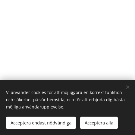
Vi använder cookies för att möjliggöra en korrekt funktion
och säkerhet på vår hemsida, och för att erbjuda dig bästa
möjliga användarupplevelse.
Linköpings Koloniträdgårdar. Västra vägen 32. 582.28 Linköping
073 - 124 83 00
info@kolonisten.se
Acceptera endast nödvändiga
Acceptera alla
.
Cookies