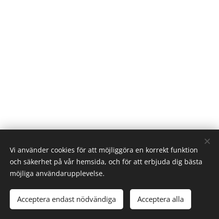
Vi använder cookies för att möjliggöra en korrekt funktion
och säkerhet på vår hemsida, och för att erbjuda dig bästa
möjliga användarupplevelse.
Linköpings Koloniträdgårdar. Västra vägen 32. 582.28 Linköping
073 - 124 83 00
info@kolonisten.se
Acceptera endast nödvändiga
Acceptera alla
.
Cookies