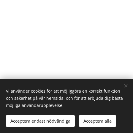
Vi använder cookies för att möjliggöra en korrekt funktion
och säkerhet på vår hemsida, och för att erbjuda dig bästa
möjliga användarupplevelse.
Linköpings Koloniträdgårdar. Västra vägen 32. 582.28 Linköping
073 - 124 83 00
info@kolonisten.se
Acceptera endast nödvändiga
Acceptera alla
.
Cookies