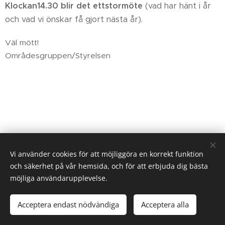
Klockan
14.30 blir det ett
stormöte
(vad har hänt i år
och vad vi önskar få gjort nästa år).
Väl mött!
Områdesgruppen/Styrelsen
Vi använder cookies för att möjliggöra en korrekt funktion
och säkerhet på vår hemsida, och för att erbjuda dig bästa
möjliga användarupplevelse.
Linköpings Koloniträdgårdar. Västra vägen 32. 582.28 Linköping
073 - 124 83 00
info@kolonisten.se
Acceptera endast nödvändiga
Acceptera alla
.
Cookies