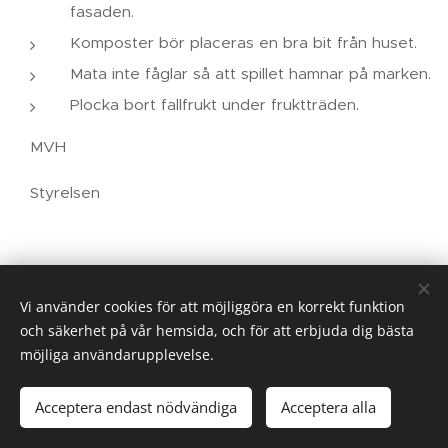
fasaden.
Komposter bör placeras en bra bit från huset.
Mata inte fåglar så att spillet hamnar på marken.
Plocka bort fallfrukt under fruktträden.
MVH
Styrelsen
Vi använder cookies för att möjliggöra en korrekt funktion
och säkerhet på vår hemsida, och för att erbjuda dig bästa
möjliga användarupplevelse.
Linköpings Koloniträdgårdar. Västra vägen 32. 582.28 Linköping
073 - 124 83 00
info@kolonisten.se
Acceptera endast nödvändiga
Acceptera alla
.
Cookies