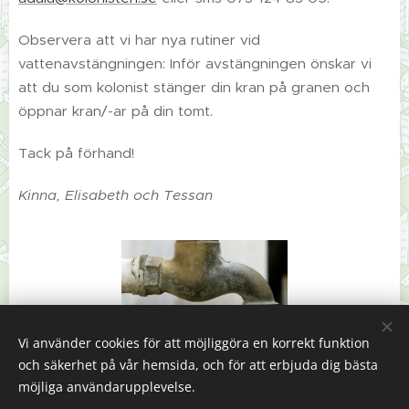
Observera att vi har nya rutiner vid
vattenavstängningen: Inför avstängningen önskar vi
att du som kolonist stänger din kran på granen och
öppnar kran/-ar på din tomt.
Tack på förhand!
Kinna, Elisabeth och Tessan
Vi använder cookies för att möjliggöra en korrekt funktion
och säkerhet på vår hemsida, och för att erbjuda dig bästa
möjliga användarupplevelse.
Linköpings Koloniträdgårdar. Västra vägen 32. 582.28 Linköping