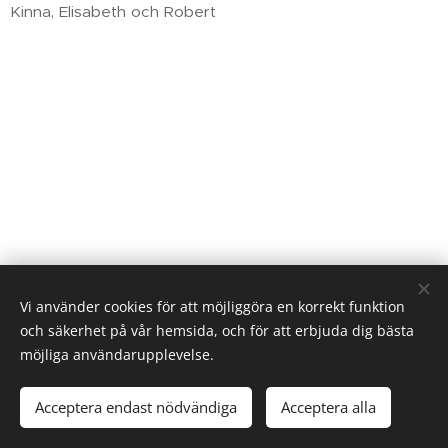
Kinna, Elisabeth och Robert
Vi använder cookies för att möjliggöra en korrekt funktion
och säkerhet på vår hemsida, och för att erbjuda dig bästa
möjliga användarupplevelse.
Linköpings Koloniträdgårdar. Västra vägen 32. 582.28 Linköping
073 - 124 83 00
info@kolonisten.se
Acceptera endast nödvändiga
Acceptera alla
.
Cookies