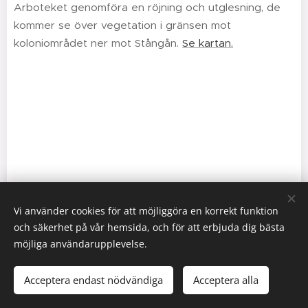
Arboteket genomföra en röjning och utglesning, de
kommer se över vegetation i gränsen mot
koloniområdet ner mot Stångån.
Se kartan.
Vi använder cookies för att möjliggöra en korrekt funktion
och säkerhet på vår hemsida, och för att erbjuda dig bästa
möjliga användarupplevelse.
Linköpings Koloniträdgårdar. Västra vägen 32. 582.28 Linköping
073 - 124 83 00
info@kolonisten.se
Acceptera endast nödvändiga
Acceptera alla
.
Cookies